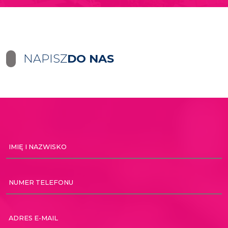
NAPISZ
DO NAS
IMIĘ I NAZWISKO
NUMER TELEFONU
ADRES E-MAIL