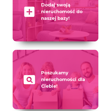
Dodaj swoją
add_box
nieruchomość do
naszej bazy!
Poszukamy
pageview
nieruchomości dla
Ciebie!