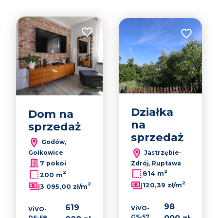
Dodaj do ulubionych
Dodaj do u
Działka
Dom na
na
sprzedaż
sprzedaż
Godów,
Jastrzębie-
Gołkowice
Zdrój, Ruptawa
7 pokoi
2
2
814 m
200 m
2
2
120,39 zł/m
3 095,00 zł/m
98
619
ViVO-
ViVO-
GS-57
DS-58