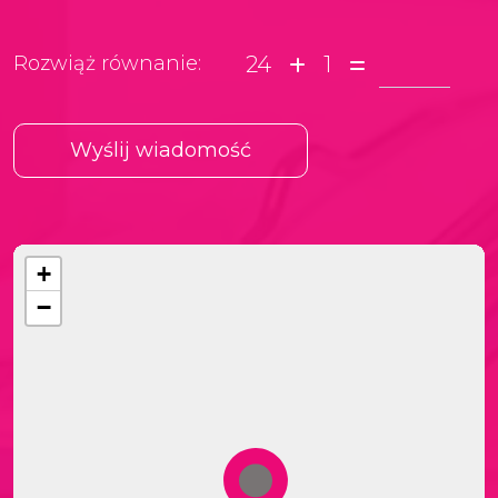
24
1
Rozwiąż równanie:
+
−