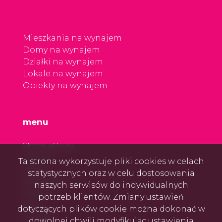
Mieszkania na wynajem
Domy na wynajem
Działki na wynajem
Lokale na wynajem
Obiekty na wynajem
menu
Strona główna
O firmie
Ta strona wykorzystuje pliki cookies w celach
Oferty
statystycznych oraz w celu dostosowania
Zgłoszenia
naszych serwisów do indywidualnych
Ulubione
potrzeb klientów. Zmiany ustawień
Blog
dotyczących plików cookie można dokonać w
Kontakt
dowolnej chwili modyfikując ustawienia