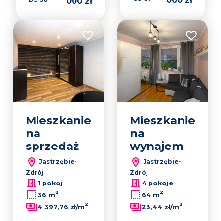
000 zł
000 zł
Dodaj do ulubionych
Dodaj do 
Mieszkanie
Mieszkanie
na
na
sprzedaż
wynajem
Jastrzębie-
Jastrzębie-
Zdrój
Zdrój
1 pokoj
4 pokoje
2
2
36 m
64 m
2
2
4 397,76 zł/m
23,44 zł/m