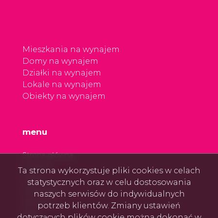
Mieszkania na wynajem
Domy na wynajem
Działki na wynajem
Lokale na wynajem
Obiekty na wynajem
menu
Strona główna
O firmie
Ta strona wykorzystuje pliki cookies w celach
Oferty
statystycznych oraz w celu dostosowania
Zgłoszenia
naszych serwisów do indywidualnych
Ulubione
potrzeb klientów. Zmiany ustawień
Blog
dotyczących plików cookie można dokonać w