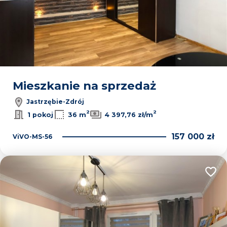
Mieszkanie na sprzedaż
Jastrzębie-Zdrój
2
2
1 pokoj
36 m
4 397,76 zł/m
157 000 zł
ViVO-MS-56
Dodaj