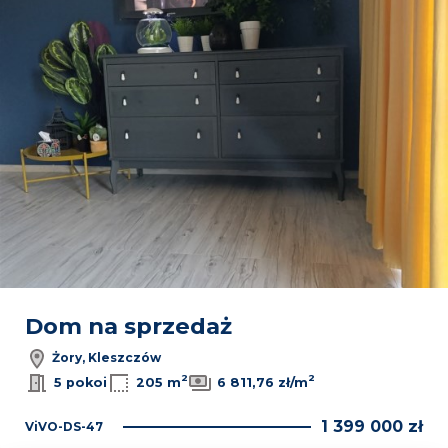
Dom na sprzedaż
Żory, Kleszczów
2
2
5 pokoi
205 m
6 811,76 zł/m
1 399 000 zł
ViVO-DS-47