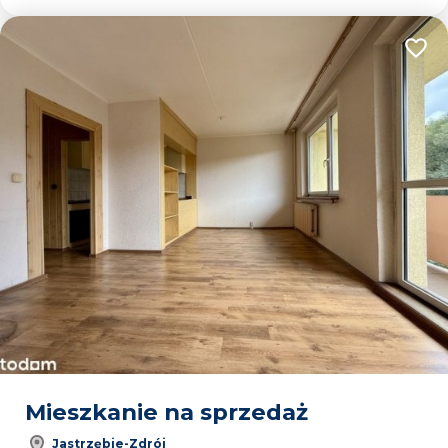
Dodaj
Mieszkanie na sprzedaż
Jastrzębie-Zdrój