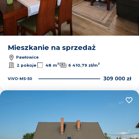
Mieszkanie na sprzedaż
Pawłowice
2
2
2 pokoje
48 m
6 410,79 zł/m
309 000 zł
ViVO-MS-50
Dodaj