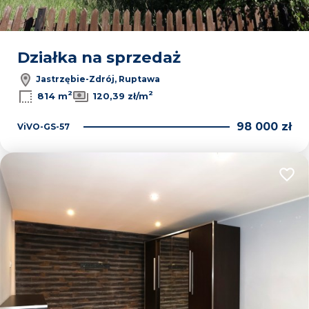
Działka na sprzedaż
Jastrzębie-Zdrój, Ruptawa
2
2
814 m
120,39 zł/m
98 000 zł
ViVO-GS-57
Dodaj