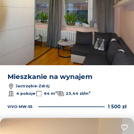
Mieszkanie na wynajem
Jastrzębie-Zdrój
2
2
4 pokoje
64 m
23,44 zł/m
1 500 zł
ViVO-MW-55
Dodaj