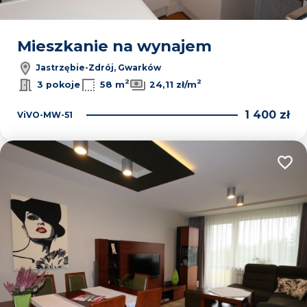
Mieszkanie na wynajem
Jastrzębie-Zdrój, Gwarków
2
2
3 pokoje
58 m
24,11 zł/m
1 400 zł
ViVO-MW-51
Dodaj