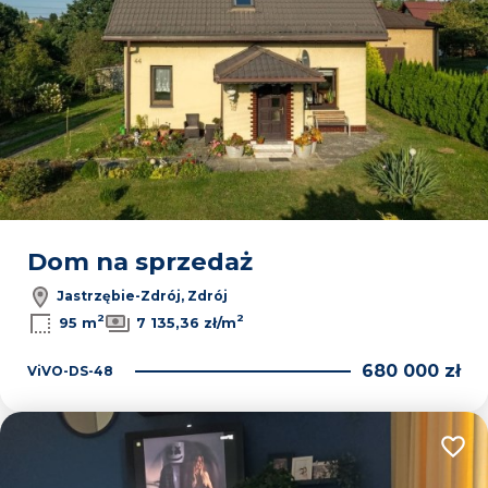
Dom na sprzedaż
Jastrzębie-Zdrój, Zdrój
2
2
95 m
7 135,36 zł/m
680 000 zł
ViVO-DS-48
Dodaj